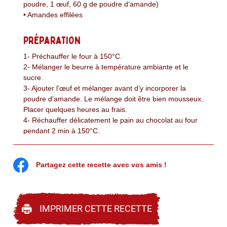
poudre, 1 œuf, 60 g de poudre d’amande)
• Amandes effilées
Préparation
1- Préchauffer le four à 150°C.
2- Mélanger le beurre à température ambiante et le
sucre.
3- Ajouter l’œuf et mélanger avant d’y incorporer la
poudre d’amande. Le mélange doit être bien mousseux.
Placer quelques heures au frais.
4- Réchauffer délicatement le pain au chocolat au four
pendant 2 min à 150°C.
5- Faire dorer les amandes effilées.
6- Tartiner le dessus du pain au chocolat avec la crème
d’amande. Parsemer d’amandes effilées.
Partagez cette recette avec vos amis !
IMPRIMER CETTE RECETTE