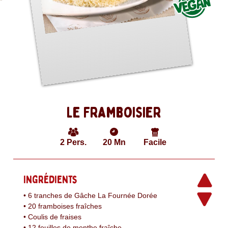
Le Framboisier
2
Pers.
20
Mn
Facile
Ingrédients
• 6 tranches de Gâche La Fournée Dorée
• 20 framboises fraîches
• Coulis de fraises
• 12 feuilles de menthe fraîche