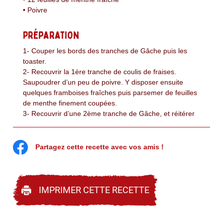
• Poivre
Préparation
1- Couper les bords des tranches de Gâche puis les
toaster.
2- Recouvrir la 1ère tranche de coulis de fraises.
Saupoudrer d’un peu de poivre. Y disposer ensuite
quelques framboises fraîches puis parsemer de feuilles
de menthe finement coupées.
3- Recouvrir d’une 2ème tranche de Gâche, et réitérer
l’étape 2. Refermer avec une 3ème tranche.
4- Couper délicatement le framboisier obtenu en 4.
Maintenir chaque partie avec un petit pique en bois.
Partagez cette recette avec vos amis !
IMPRIMER CETTE RECETTE